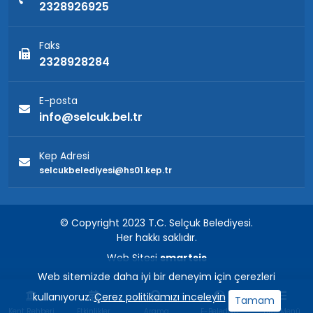
2328926925
Faks
2328928284
E-posta
info@selcuk.bel.tr
Kep Adresi
selcukbelediyesi@hs01.kep.tr
© Copyright 2023 T.C. Selçuk Belediyesi.
Her hakkı saklıdır.
Web Sitesi
smartsis
Web sitemizde daha iyi bir deneyim için çerezleri
kullanıyoruz.
Çerez politikamızı inceleyin
Tamam
Kent Rehberi
Etkinlikler
Arama
E-Belediye
Hızlı Menü