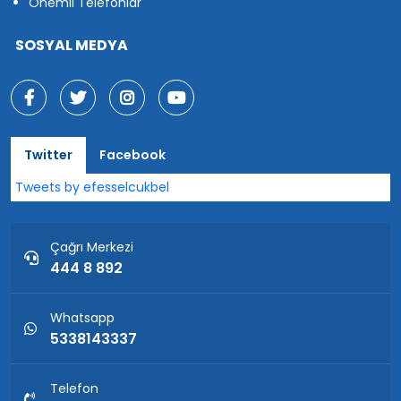
Önemli Telefonlar
SOSYAL MEDYA
Twitter
Facebook
Tweets by efesselcukbel
Çağrı Merkezi
444 8 892
Whatsapp
5338143337
Telefon