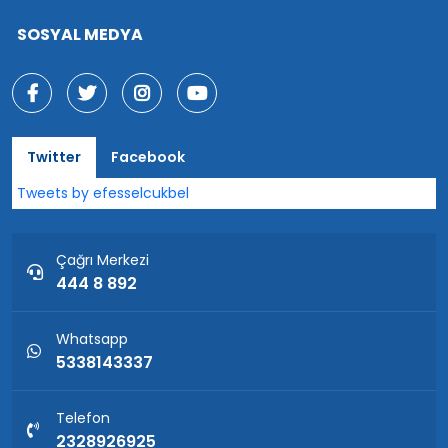
SOSYAL MEDYA
Twitter
Facebook
Tweets by efesselcukbel
Çağrı Merkezi
444 8 892
Whatsapp
5338143337
Telefon
2328926925