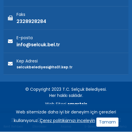
Faks
2328928284
E-posta
info@selcuk.bel.tr
Kep Adresi
selcukbelediyesi@hs01.kep.tr
© Copyright 2023 T.C. Selçuk Belediyesi.
Her hakkı saklıdır.
Web Sitesi
smartsis
Web sitemizde daha iyi bir deneyim için çerezleri
kullanıyoruz.
Çerez politikamızı inceleyin
Tamam
Kent Rehberi
Etkinlikler
Arama
E-Belediye
Hızlı Menü